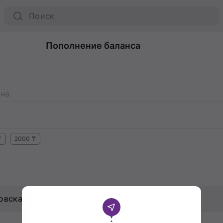
Пополнение баланса
на
₸
2000
₸
овская карта