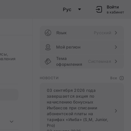
Войти
Рус
в кабинет
Язык
Русский
Мой регион
исы,
Тема
авления
Системная
оформления
НОВОСТИ
Все
03 сентября 2026 года
завершается акция по
начислению бонусных
Имбаксов при списании
абонентской платы на
тарифах «Имба» (S,M, Junior,
Pro)