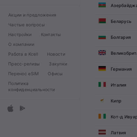
Код страны
Азербайдж
Акции и предложения
43711
Код страны
Беларусь
Частые вопросы
43730
+994900
Настройки
Контакты
Код страны
Болгария
+43740
О компании
+375602
+43810
Код страны
Великобрит
Работа в Kcell
Новости
+375860000
+43820
+35999
Пресс-релизы
Закупки
Код страны
Германия
+43720
Перенос eSIM
Офисы
+44560183
Политика
Код страны
Италия
конфиденциальности
+49115
Код страны
Кипр
+3919
Код страны
Кот-д Ивуа
+35780055
Код страны
Латвия