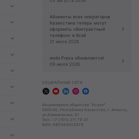
03 августа 2026
Цена
₸/
минут
Абоненты всех операторов
Цена
Казахстана теперь могут
₸/
минут
оформить «Контрактный
₸/
минут
телефон» в Kcell
Цена
₸/
минут
21 июля 2026
₸/
минут
₸/
минут
Цена
mobi Press обновляется!
₸/
минут
₸/
минут
09 июля 2026
₸/
минут
Цена
₸/
минут
₸/
минут
СОЦИАЛЬНЫЕ СЕТИ
Цена
₸/
минут
Цена
Акционерное общество "Кселл"
050040, Республика Казахстан, г. Алматы,
₸/
минут
ул.Алимжанова, 51
Цена
Тел.: +7 (701) 211 79 37
БИН: 980540002879
₸/
минут
Цена