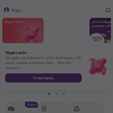
Кіру
Үйдегі activ
Төленген тариф
«Сәттi Жұлд
бойынша бонустар
ұсынған «ОG
Үйдегі activ
Жылдам үй интернеті, ұялы байланыс, ТЖ
және онлайн кинотеатрлар - бәрі бір
тарифта
Толығырақ
Жаңа