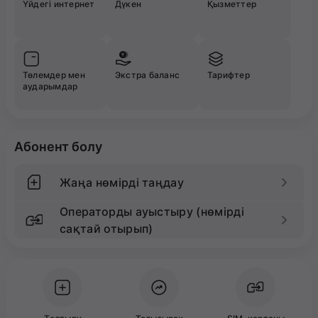
Үйдегі интернет
Дүкен
Қызметтер
Төлемдер мен
Экстра баланс
Тарифтер
аударымдар
Абонент болу
Жаңа нөмірді таңдау
Операторды ауыстыру (нөмірді
сақтай отырып)