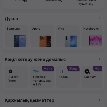
Толтыру
Толығырақ
SIM-картаны
ауыстыру
Дүкен
Samsung
Apple
Vivo
Notebooks
Көңіл көтеру және демалыс
Жаңа
Жаңа
Жаңа
Яндекс
Цифрлық
EdooX
Sazalem
Плюс
телевидени
е TV+
Қаржылық қызметтер