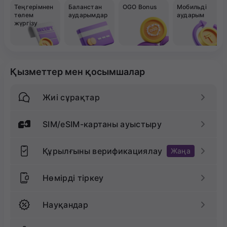
Теңгерімнен
Баланстан
OGO Bonus
Мобильді
төлем
аударымдар
аударым
жүргізу
Қызметтер мен қосымшалар
Жиі сұрақтар
SIM/eSIM-картаны ауыстыру
Құрылғыны верификациялау
Жаңа
Нөмірді тіркеу
Науқандар