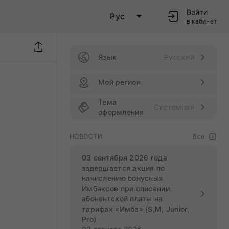
Войти
Рус
в кабинет
Язык
Русский
Мой регион
Тема
Системная
оформления
НОВОСТИ
Все
03 сентября 2026 года
завершается акция по
начислению бонусных
Имбаксов при списании
абонентской платы на
тарифах «Имба» (S,M, Junior,
Pro)