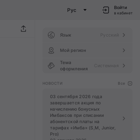
Войти
Рус
в кабинет
Язык
Русский
Мой регион
Тема
Системная
оформления
НОВОСТИ
Все
03 сентября 2026 года
завершается акция по
начислению бонусных
Имбаксов при списании
абонентской платы на
тарифах «Имба» (S,M, Junior,
Pro)