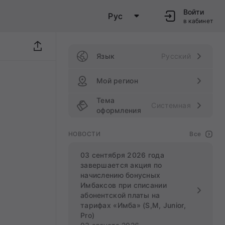
Войти
Рус
в кабинет
Язык
Русский
Мой регион
Тема
Системная
оформления
НОВОСТИ
Все
03 сентября 2026 года
завершается акция по
начислению бонусных
Имбаксов при списании
абонентской платы на
тарифах «Имба» (S,M, Junior,
Pro)