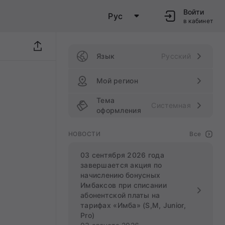
Войти
Рус
в кабинет
Язык
Русский
Мой регион
Тема
Системная
оформления
НОВОСТИ
Все
03 сентября 2026 года
завершается акция по
начислению бонусных
Имбаксов при списании
абонентской платы на
тарифах «Имба» (S,M, Junior,
Pro)