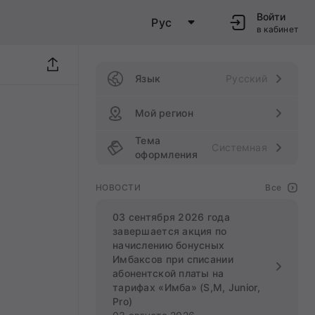
Войти
Рус
в кабинет
Язык
Русский
Мой регион
Тема
Системная
оформления
НОВОСТИ
Все
03 сентября 2026 года
завершается акция по
начислению бонусных
Имбаксов при списании
абонентской платы на
тарифах «Имба» (S,M, Junior,
Pro)