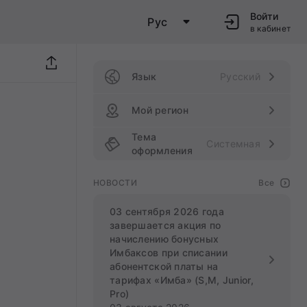
Войти
Рус
в кабинет
Язык
Русский
Мой регион
Тема
Системная
оформления
НОВОСТИ
Все
03 сентября 2026 года
завершается акция по
начислению бонусных
Имбаксов при списании
абонентской платы на
тарифах «Имба» (S,M, Junior,
Pro)