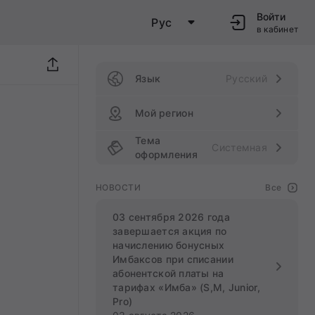
Войти
Рус
в кабинет
Язык
Русский
Мой регион
Тема
Системная
оформления
НОВОСТИ
Все
03 сентября 2026 года
завершается акция по
начислению бонусных
Имбаксов при списании
абонентской платы на
тарифах «Имба» (S,M, Junior,
Pro)