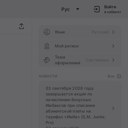
Войти
Рус
в кабинет
Язык
Русский
Мой регион
Тема
Системная
оформления
НОВОСТИ
Все
03 сентября 2026 года
завершается акция по
начислению бонусных
Имбаксов при списании
абонентской платы на
тарифах «Имба» (S,M, Junior,
Pro)