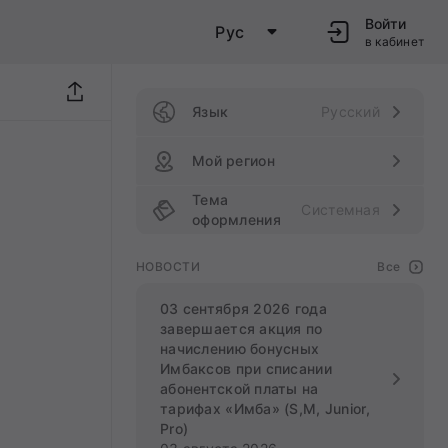
Войти
Рус
в кабинет
Язык
Русский
Мой регион
Тема
Системная
оформления
НОВОСТИ
Все
03 сентября 2026 года
завершается акция по
начислению бонусных
Имбаксов при списании
абонентской платы на
тарифах «Имба» (S,M, Junior,
Pro)