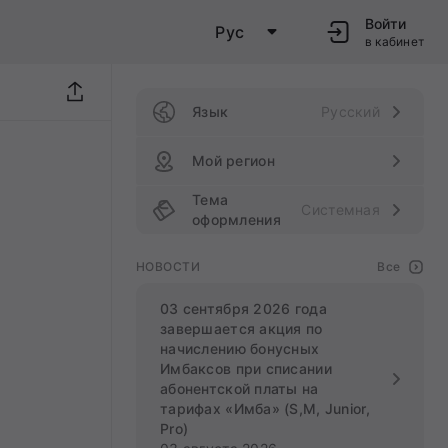
Войти
Рус
в кабинет
Язык
Русский
Мой регион
Тема
Системная
оформления
НОВОСТИ
Все
03 сентября 2026 года
завершается акция по
начислению бонусных
Имбаксов при списании
абонентской платы на
тарифах «Имба» (S,M, Junior,
Pro)