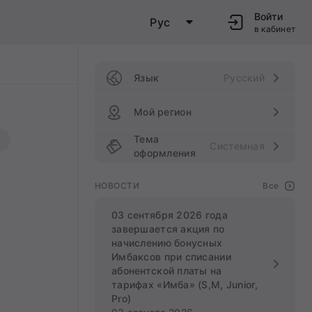
Войти
Рус
в кабинет
Язык
Русский
Мой регион
Тема
Системная
оформления
НОВОСТИ
Все
03 сентября 2026 года
завершается акция по
начислению бонусных
Имбаксов при списании
абонентской платы на
тарифах «Имба» (S,M, Junior,
Pro)