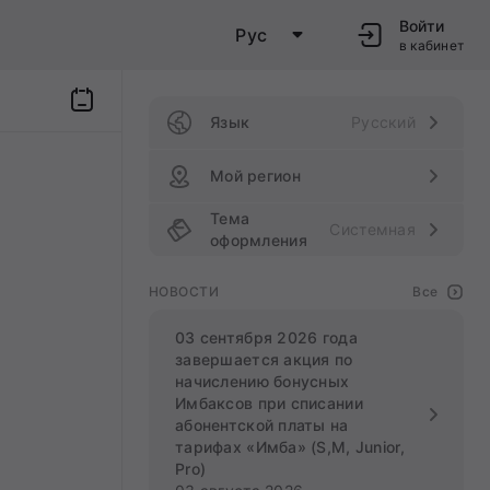
Войти
Рус
в кабинет
Язык
Русский
Мой регион
Тема
Системная
оформления
НОВОСТИ
Все
03 сентября 2026 года
завершается акция по
начислению бонусных
Имбаксов при списании
абонентской платы на
тарифах «Имба» (S,M, Junior,
Pro)