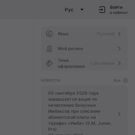
Войти
Рус
в кабинет
Язык
Русский
Мой регион
Тема
Системная
оформления
НОВОСТИ
Все
03 сентября 2026 года
завершается акция по
начислению бонусных
Имбаксов при списании
абонентской платы на
тарифах «Имба» (S,M, Junior,
Pro)