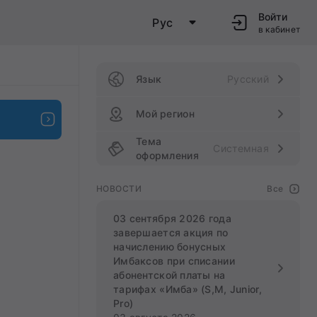
Войти
Рус
в кабинет
Язык
Русский
Мой регион
Тема
Системная
оформления
НОВОСТИ
Все
03 сентября 2026 года
завершается акция по
начислению бонусных
Имбаксов при списании
абонентской платы на
тарифах «Имба» (S,M, Junior,
Pro)