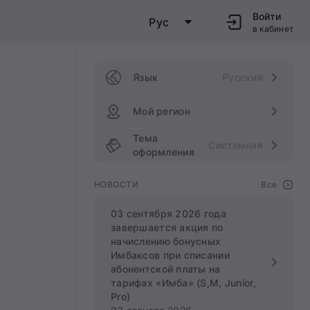
Войти
Рус
в кабинет
Язык
Русский
Мой регион
Тема
Системная
оформления
НОВОСТИ
Все
03 сентября 2026 года
завершается акция по
начислению бонусных
Имбаксов при списании
абонентской платы на
тарифах «Имба» (S,M, Junior,
Pro)